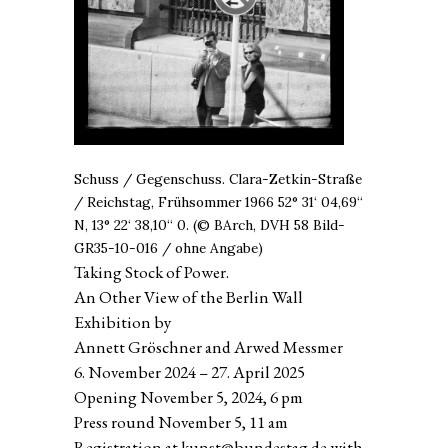
Schuss / Gegenschuss. Clara-Zetkin-Straße
/ Reichstag, Frühsommer 1966 52° 31‘ 04,69“
N, 13° 22‘ 38,10“ 0. (© BArch, DVH 58 Bild-
GR35-10-016 / ohne Angabe)
Taking Stock of Power.
An Other View of the Berlin Wall
Exhibition by
Annett Gröschner and Arwed Messmer
6. November 2024 – 27. April 2025
Opening November 5, 2024, 6 pm
Press round November 5, 11 am
Registration at kunst@bundestag.de with