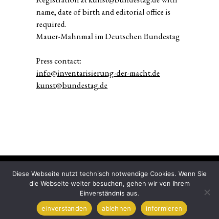
name, date of birth and editorial office is
required.
Mauer-Mahnmal im Deutschen Bundestag
Press contact:
info@inventarisierung-der-macht.de
kunst@bundestag.de
Diese Webseite nutzt technisch notwendige Cookies. Wenn Sie
die Webseite weiter besuchen, gehen wir von Ihrem
Einverständnis aus.
© 2016 – 2025 Gröschner Messmer GbR
Impressum
und
Datenschutzerklärung
einverstanden
ablehnen
informieren